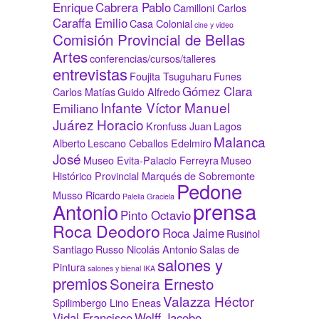
Enrique
Cabrera Pablo
Camilloni Carlos
Caraffa Emilio
Casa Colonial
cine y video
Comisión Provincial de Bellas
Artes
conferencias/cursos/talleres
entrevistas
Foujita Tsuguharu
Funes
Gómez Clara
Carlos Matías
Guido Alfredo
Infante Víctor Manuel
Emiliano
Juárez Horacio
Kronfuss Juan
Lagos
Malanca
Alberto
Lescano Ceballos Edelmiro
José
Museo Evita-Palacio Ferreyra
Museo
Histórico Provincial Marqués de Sobremonte
Pedone
Musso Ricardo
Palella Graciela
prensa
Antonio
Pinto Octavio
Roca Deodoro
Roca Jaime
Rusiñol
Santiago
Russo Nicolás Antonio
Salas de
salones y
Pintura
salones y bienal IKA
premios
Soneira Ernesto
Valazza Héctor
Spilimbergo Lino Eneas
Vidal Francisco
Wolff Jacobo