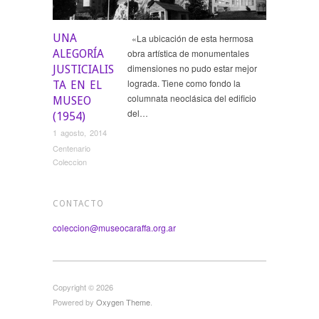
UNA
«La ubicación de esta hermosa
ALEGORÍA
obra artística de monumentales
dimensiones no pudo estar mejor
JUSTICIALIS
lograda. Tiene como fondo la
TA EN EL
columnata neoclásica del edificio
MUSEO
del…
(1954)
1 agosto, 2014
Centenario
Coleccion
CONTACTO
coleccion@museocaraffa.org.ar
Copyright © 2026
Powered by
Oxygen Theme
.