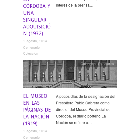
interés de la prensa…
CÓRDOBA Y
UNA
SINGULAR
ADQUISICIÓ
N (1932)
1 agosto, 2014
Centenario
Coleccion
Colección
,
Directores
EL MUSEO
A pocos días de la designación del
EN LAS
Presbítero Pablo Cabrera como
director del Museo Provincial de
PÁGINAS DE
Córdoba, el diario porteño La
LA NACIÓN
Nación se refiere a…
(1919)
1 agosto, 2014
Centenario