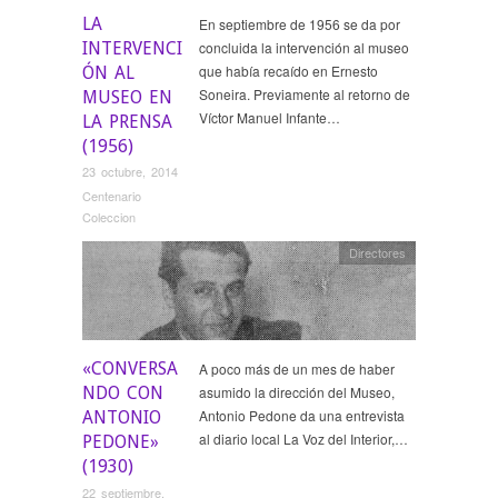
LA
En septiembre de 1956 se da por
INTERVENCI
concluida la intervención al museo
que había recaído en Ernesto
ÓN AL
Soneira. Previamente al retorno de
MUSEO EN
Víctor Manuel Infante…
LA PRENSA
(1956)
23 octubre, 2014
Centenario
Coleccion
Directores
«CONVERSA
A poco más de un mes de haber
NDO CON
asumido la dirección del Museo,
Antonio Pedone da una entrevista
ANTONIO
al diario local La Voz del Interior,…
PEDONE»
(1930)
22 septiembre,