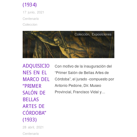
(1934)
17 junio, 2021
Centenario
Coleccion
Colección
,
Exposiciones
ADQUISICIO
Con motivo de la inauguración del
NES EN EL
“Primer Salón de Bellas Artes de
Córdoba”, el jurado -compuesto por
MARCO DEL
Antonio Pedone, Dir. Museo
“PRIMER
Provincial, Francisco Vidal y…
SALÓN DE
BELLAS
ARTES DE
CÓRDOBA”
(1933)
28 abril, 2021
Centenario