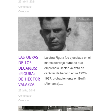
23 abril, 2021
Centenario
Coleccion
Colección
LAS OBRAS
La obra Figura fue ejecutada en el
DE LOS
marco del viaje europeo que
emprendió Héctor Valazza en
BECARIOS:
carácter de becario entre 1923-
«FIGURA»
1927, probablemente en Berlín
DE HÉCTOR
(Alemania),…
VALAZZA
27 julio, 2016
Centenario
Coleccion
Exposiciones