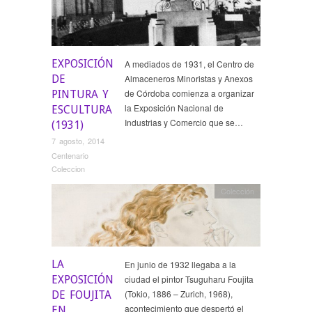
EXPOSICIÓN
A mediados de 1931, el Centro de
DE
Almaceneros Minoristas y Anexos
de Córdoba comienza a organizar
PINTURA Y
la Exposición Nacional de
ESCULTURA
Industrias y Comercio que se…
(1931)
7 agosto, 2014
Centenario
Coleccion
Colección
LA
En junio de 1932 llegaba a la
EXPOSICIÓN
ciudad el pintor Tsuguharu Foujita
(Tokio, 1886 – Zurich, 1968),
DE FOUJITA
acontecimiento que despertó el
EN