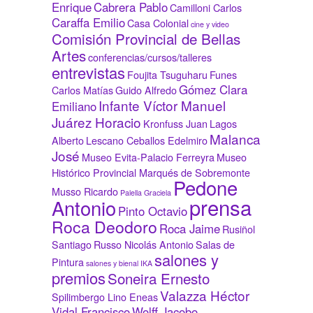
Enrique
Cabrera Pablo
Camilloni Carlos
Caraffa Emilio
Casa Colonial
cine y video
Comisión Provincial de Bellas
Artes
conferencias/cursos/talleres
entrevistas
Foujita Tsuguharu
Funes
Gómez Clara
Carlos Matías
Guido Alfredo
Infante Víctor Manuel
Emiliano
Juárez Horacio
Kronfuss Juan
Lagos
Malanca
Alberto
Lescano Ceballos Edelmiro
José
Museo Evita-Palacio Ferreyra
Museo
Histórico Provincial Marqués de Sobremonte
Pedone
Musso Ricardo
Palella Graciela
prensa
Antonio
Pinto Octavio
Roca Deodoro
Roca Jaime
Rusiñol
Santiago
Russo Nicolás Antonio
Salas de
salones y
Pintura
salones y bienal IKA
premios
Soneira Ernesto
Valazza Héctor
Spilimbergo Lino Eneas
Vidal Francisco
Wolff Jacobo