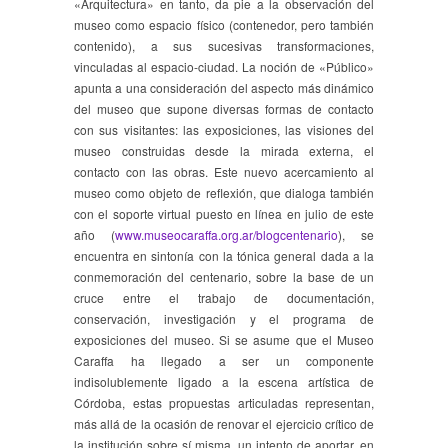
«Arquitectura» en tanto, da pie a la observación del
museo como espacio físico (contenedor, pero también
contenido), a sus sucesivas transformaciones,
vinculadas al espacio-ciudad. La noción de «Público»
apunta a una consideración del aspecto más dinámico
del museo que supone diversas formas de contacto
con sus visitantes: las exposiciones, las visiones del
museo construidas desde la mirada externa, el
contacto con las obras. Este nuevo acercamiento al
museo como objeto de reflexión, que dialoga también
con el soporte virtual puesto en línea en julio de este
año (
www.museocaraffa.org.ar/
blogcentenario
), se
encuentra en sintonía con la tónica general dada a la
conmemoración del centenario, sobre la base de un
cruce entre el trabajo de documentación,
conservación, investigación y el programa de
exposiciones del museo. Si se asume que el Museo
Caraffa ha llegado a ser un componente
indisolublemente ligado a la escena artística de
Córdoba, estas propuestas articuladas representan,
más allá de la ocasión de renovar el ejercicio crítico de
la institución sobre sí misma, un intento de aportar, en