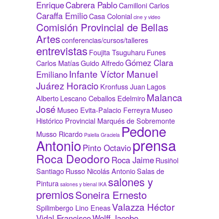
Enrique
Cabrera Pablo
Camilloni Carlos
Caraffa Emilio
Casa Colonial
cine y video
Comisión Provincial de Bellas
Artes
conferencias/cursos/talleres
entrevistas
Foujita Tsuguharu
Funes
Gómez Clara
Carlos Matías
Guido Alfredo
Infante Víctor Manuel
Emiliano
Juárez Horacio
Kronfuss Juan
Lagos
Malanca
Alberto
Lescano Ceballos Edelmiro
José
Museo Evita-Palacio Ferreyra
Museo
Histórico Provincial Marqués de Sobremonte
Pedone
Musso Ricardo
Palella Graciela
prensa
Antonio
Pinto Octavio
Roca Deodoro
Roca Jaime
Rusiñol
Santiago
Russo Nicolás Antonio
Salas de
salones y
Pintura
salones y bienal IKA
premios
Soneira Ernesto
Valazza Héctor
Spilimbergo Lino Eneas
Vidal Francisco
Wolff Jacobo