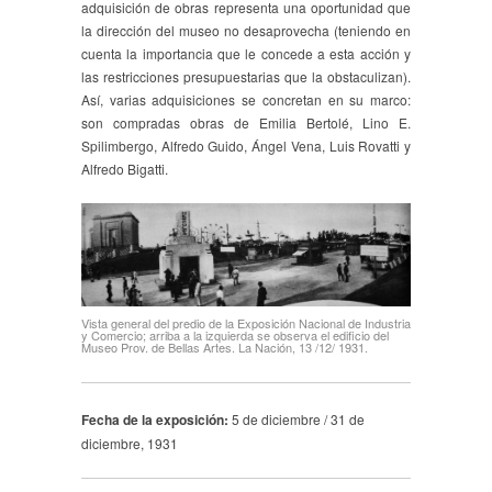
adquisición de obras representa una oportunidad que
la dirección del museo no desaprovecha (teniendo en
cuenta la importancia que le concede a esta acción y
las restricciones presupuestarias que la obstaculizan).
Así, varias adquisiciones se concretan en su marco:
son compradas obras de Emilia Bertolé, Lino E.
Spilimbergo, Alfredo Guido, Ángel Vena, Luis Rovatti y
Alfredo Bigatti.
Vista general del predio de la Exposición Nacional de Industria
y Comercio; arriba a la izquierda se observa el edificio del
Museo Prov. de Bellas Artes. La Nación, 13 /12/ 1931.
Fecha de la exposición:
5 de diciembre / 31 de
diciembre, 1931