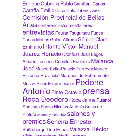
Enrique
Cabrera Pablo
Camilloni Carlos
Caraffa Emilio
Casa Colonial
cine y video
Comisión Provincial de Bellas
Artes
conferencias/cursos/talleres
entrevistas
Foujita Tsuguharu
Funes
Gómez Clara
Carlos Matías
Guido Alfredo
Infante Víctor Manuel
Emiliano
Juárez Horacio
Kronfuss Juan
Lagos
Malanca
Alberto
Lescano Ceballos Edelmiro
José
Museo Evita-Palacio Ferreyra
Museo
Histórico Provincial Marqués de Sobremonte
Pedone
Musso Ricardo
Palella Graciela
prensa
Antonio
Pinto Octavio
Roca Deodoro
Roca Jaime
Rusiñol
Santiago
Russo Nicolás Antonio
Salas de
salones y
Pintura
salones y bienal IKA
premios
Soneira Ernesto
Valazza Héctor
Spilimbergo Lino Eneas
Vidal Francisco
Wolff Jacobo