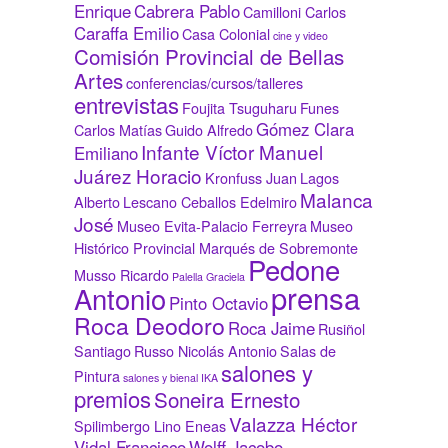
Enrique
Cabrera Pablo
Camilloni Carlos
Caraffa Emilio
Casa Colonial
cine y video
Comisión Provincial de Bellas
Artes
conferencias/cursos/talleres
entrevistas
Foujita Tsuguharu
Funes
Gómez Clara
Carlos Matías
Guido Alfredo
Infante Víctor Manuel
Emiliano
Juárez Horacio
Kronfuss Juan
Lagos
Malanca
Alberto
Lescano Ceballos Edelmiro
José
Museo Evita-Palacio Ferreyra
Museo
Histórico Provincial Marqués de Sobremonte
Pedone
Musso Ricardo
Palella Graciela
prensa
Antonio
Pinto Octavio
Roca Deodoro
Roca Jaime
Rusiñol
Santiago
Russo Nicolás Antonio
Salas de
salones y
Pintura
salones y bienal IKA
premios
Soneira Ernesto
Valazza Héctor
Spilimbergo Lino Eneas
Vidal Francisco
Wolff Jacobo