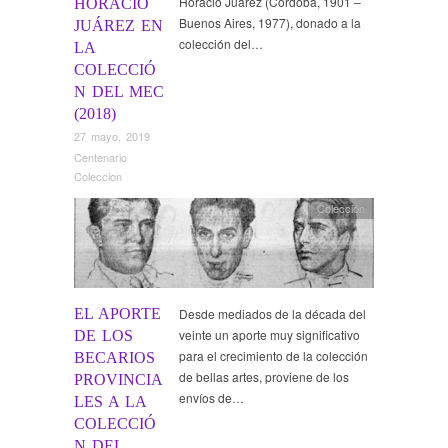
Horacio Juárez (Córdoba, 1901 –
HORACIO
Buenos Aires, 1977), donado a la
JUÁREZ EN
colección del…
LA
COLECCIÓ
N DEL MEC
(2018)
27 mayo, 2019
Centenario
Coleccion
Colección
EL APORTE
Desde mediados de la década del
veinte un aporte muy significativo
DE LOS
para el crecimiento de la colección
BECARIOS
de bellas artes, proviene de los
PROVINCIA
envíos de…
LES A LA
COLECCIÓ
N DEL