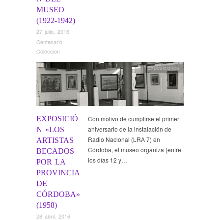
MUSEO
(1922-1942)
27 julio, 2016
Centenario
Coleccion
Exposiciones
EXPOSICIÓ
Con motivo de cumplirse el primer
aniversario de la instalación de
N «LOS
Radio Nacional (LRA 7) en
ARTISTAS
Córdoba, el museo organiza (entre
BECADOS
los días 12 y…
POR LA
PROVINCIA
DE
CÓRDOBA»
(1958)
28 abril, 2016