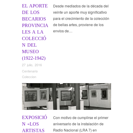
EL APORTE
Desde mediados de la década del
veinte un aporte muy significativo
DE LOS
para el crecimiento de la colección
BECARIOS
de bellas artes, proviene de los
PROVINCIA
envíos de…
LES A LA
COLECCIÓ
N DEL
MUSEO
(1922-1942)
27 julio, 2016
Centenario
Coleccion
Exposiciones
EXPOSICIÓ
Con motivo de cumplirse el primer
aniversario de la instalación de
N «LOS
Radio Nacional (LRA 7) en
ARTISTAS