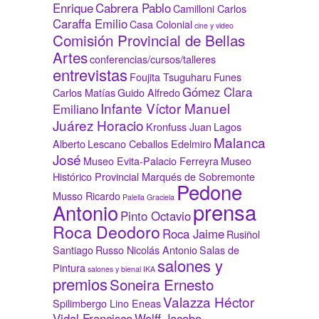
Enrique
Cabrera Pablo
Camilloni Carlos
Caraffa Emilio
Casa Colonial
cine y video
Comisión Provincial de Bellas
Artes
conferencias/cursos/talleres
entrevistas
Foujita Tsuguharu
Funes
Gómez Clara
Carlos Matías
Guido Alfredo
Infante Víctor Manuel
Emiliano
Juárez Horacio
Kronfuss Juan
Lagos
Malanca
Alberto
Lescano Ceballos Edelmiro
José
Museo Evita-Palacio Ferreyra
Museo
Histórico Provincial Marqués de Sobremonte
Pedone
Musso Ricardo
Palella Graciela
prensa
Antonio
Pinto Octavio
Roca Deodoro
Roca Jaime
Rusiñol
Santiago
Russo Nicolás Antonio
Salas de
salones y
Pintura
salones y bienal IKA
premios
Soneira Ernesto
Valazza Héctor
Spilimbergo Lino Eneas
Vidal Francisco
Wolff Jacobo