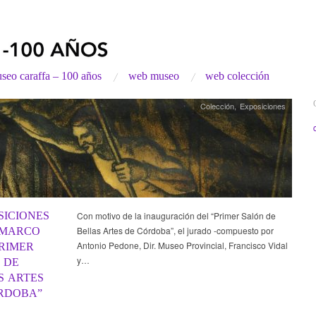
seo caraffa – 100 años
web museo
web colección
Colección
,
Exposiciones
SICIONES
Con motivo de la inauguración del “Primer Salón de
Bellas Artes de Córdoba”, el jurado -compuesto por
 MARCO
Antonio Pedone, Dir. Museo Provincial, Francisco Vidal
PRIMER
y…
 DE
S ARTES
RDOBA”