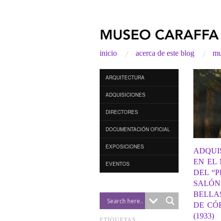
inicio
acerca de este blog
mu
ARQUITECTURA
ADQUISICIONES
DIRECTORES
DOCUMENTACIÓN OFICIAL
EXPOSICIONES
ADQUI
EN EL
EVENTOS
DEL “
SALÓN
BELLA
DE CÓ
(1933)
ETIQUETAS