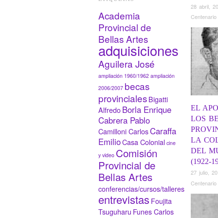
28 abril, 2
Academia
Centenario
Provincial de
Bellas Artes
adquisiciones
Aguilera José
ampliación 1960/1962
ampliación
becas
2006/2007
provinciales
Bigatti
EL AP
Borla Enrique
Alfredo
LOS B
Cabrera Pablo
PROVI
Caraffa
Camilloni Carlos
LA CO
Emilio
Casa Colonial
cine
Comisión
DEL M
y video
(1922-1
Provincial de
27 julio, 2
Bellas Artes
Centenario
conferencias/cursos/talleres
entrevistas
Foujita
Tsuguharu
Funes Carlos