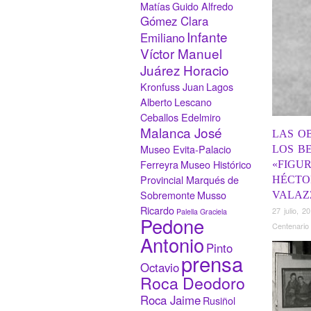
Matías
Guido Alfredo
Gómez Clara
Infante
Emiliano
Víctor Manuel
Juárez Horacio
Kronfuss Juan
Lagos
Alberto
Lescano
Ceballos Edelmiro
Malanca José
LAS O
Museo Evita-Palacio
LOS B
Ferreyra
Museo Histórico
«FIGU
Provincial Marqués de
HÉCTO
Sobremonte
Musso
VALAZ
Ricardo
27 julio, 2
Palella Graciela
Pedone
Centenario
Antonio
Pinto
prensa
Octavio
Roca Deodoro
Roca Jaime
Rusiñol