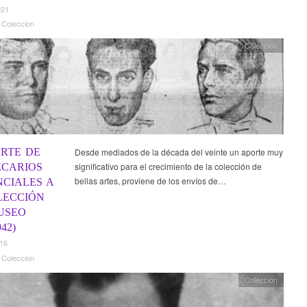
021
 Coleccion
Colección
ORTE DE
Desde mediados de la década del veinte un aporte muy
significativo para el crecimiento de la colección de
ECARIOS
bellas artes, proviene de los envíos de…
NCIALES A
LECCIÓN
USEO
942)
016
 Coleccion
Colección