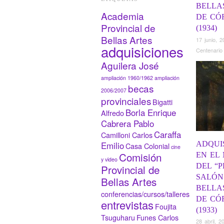
BELLA
Academia
DE CÓ
Provincial de
(1934)
Bellas Artes
17 junio, 2
adquisiciones
Centenario
Aguilera José
ampliación 1960/1962
ampliación
becas
2006/2007
provinciales
Bigatti
Borla Enrique
Alfredo
Cabrera Pablo
Caraffa
Camilloni Carlos
ADQUI
Emilio
Casa Colonial
cine
Comisión
EN EL
y video
DEL “
Provincial de
SALÓN
Bellas Artes
BELLA
conferencias/cursos/talleres
DE CÓ
entrevistas
Foujita
(1933)
Tsuguharu
Funes Carlos
28 abril, 2