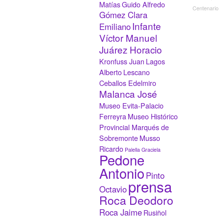
Matías
Guido Alfredo
Centenario
Gómez Clara
Infante
Emiliano
Víctor Manuel
Juárez Horacio
Kronfuss Juan
Lagos
Alberto
Lescano
Ceballos Edelmiro
Malanca José
Museo Evita-Palacio
Ferreyra
Museo Histórico
Provincial Marqués de
Sobremonte
Musso
Ricardo
Palella Graciela
Pedone
Antonio
Pinto
prensa
Octavio
Roca Deodoro
Roca Jaime
Rusiñol