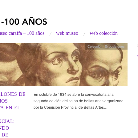
seo caraffa – 100 años
web museo
web colección
Colección
,
Exposiciones
ALONES DE
En octubre de 1934 se abre la convocatoria a la
segunda edición del salón de bellas artes organizado
ÑOS
por la Comisión Provincial de Bellas Artes…
A EN EL
O
NCIAL:
NDO
 DE