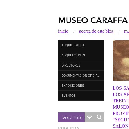
inicio
acerca de este blog
mu
ARQUITECTURA
ADQUISICIONES
DIRECTORES
DOCUMENTACIÓN OFICIAL
EXPOSICIONES
LOS S
LOS A
EVENTOS
TREINT
MUSE
PROVI
“SEGU
SALÓN
ETIQUETAS