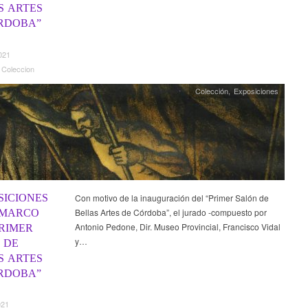
S ARTES
RDOBA”
021
 Coleccion
Colección
,
Exposiciones
SICIONES
Con motivo de la inauguración del “Primer Salón de
Bellas Artes de Córdoba”, el jurado -compuesto por
 MARCO
Antonio Pedone, Dir. Museo Provincial, Francisco Vidal
PRIMER
y…
 DE
S ARTES
RDOBA”
021