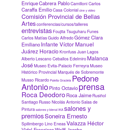
Enrique
Cabrera Pablo
Camilloni Carlos
Caraffa Emilio
Casa Colonial
cine y video
Comisión Provincial de Bellas
Artes
conferencias/cursos/talleres
entrevistas
Foujita Tsuguharu
Funes
Gómez Clara
Carlos Matías
Guido Alfredo
Infante Víctor Manuel
Emiliano
Juárez Horacio
Kronfuss Juan
Lagos
Malanca
Alberto
Lescano Ceballos Edelmiro
José
Museo Evita-Palacio Ferreyra
Museo
Histórico Provincial Marqués de Sobremonte
Pedone
Musso Ricardo
Palella Graciela
prensa
Antonio
Pinto Octavio
Roca Deodoro
Roca Jaime
Rusiñol
Santiago
Russo Nicolás Antonio
Salas de
salones y
Pintura
salones y bienal IKA
premios
Soneira Ernesto
Valazza Héctor
Spilimbergo Lino Eneas
Vidal Francisco
Wolff Jacobo