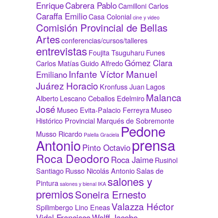
Enrique
Cabrera Pablo
Camilloni Carlos
Caraffa Emilio
Casa Colonial
cine y video
Comisión Provincial de Bellas
Artes
conferencias/cursos/talleres
entrevistas
Foujita Tsuguharu
Funes
Gómez Clara
Carlos Matías
Guido Alfredo
Infante Víctor Manuel
Emiliano
Juárez Horacio
Kronfuss Juan
Lagos
Malanca
Alberto
Lescano Ceballos Edelmiro
José
Museo Evita-Palacio Ferreyra
Museo
Histórico Provincial Marqués de Sobremonte
Pedone
Musso Ricardo
Palella Graciela
prensa
Antonio
Pinto Octavio
Roca Deodoro
Roca Jaime
Rusiñol
Santiago
Russo Nicolás Antonio
Salas de
salones y
Pintura
salones y bienal IKA
premios
Soneira Ernesto
Valazza Héctor
Spilimbergo Lino Eneas
Vidal Francisco
Wolff Jacobo