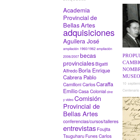
Academia
Provincial de
Bellas Artes
adquisiciones
Aguilera José
ampliación 1960/1962
ampliación
becas
PROPU
2006/2007
provinciales
CAMBI
Bigatti
NOMBR
Borla Enrique
Alfredo
MUSEO 
Cabrera Pablo
Caraffa
10 septiem
Camilloni Carlos
Emilio
Centenario
Casa Colonial
cine
Comisión
y video
Provincial de
Bellas Artes
conferencias/cursos/talleres
entrevistas
Foujita
Tsuguharu
Funes Carlos