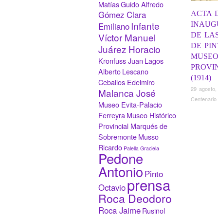
Matías
Guido Alfredo
Gómez Clara
ACTA 
Infante
INAUG
Emiliano
DE LA
Víctor Manuel
DE PI
Juárez Horacio
MUSE
Kronfuss Juan
Lagos
PROVI
Alberto
Lescano
(1914)
Ceballos Edelmiro
29 agosto,
Malanca José
Centenario
Museo Evita-Palacio
Ferreyra
Museo Histórico
Provincial Marqués de
Sobremonte
Musso
Ricardo
Palella Graciela
Pedone
Antonio
Pinto
prensa
Octavio
Roca Deodoro
Roca Jaime
Rusiñol