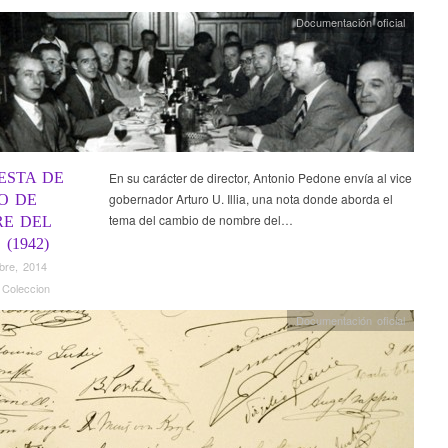
Documentación oficial
ESTA DE
En su carácter de director, Antonio Pedone envía al vice
gobernador Arturo U. Illia, una nota donde aborda el
O DE
tema del cambio de nombre del…
E DEL
(1942)
bre, 2014
 Coleccion
Documentación oficial