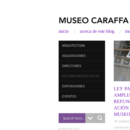
inicio
acerca de este blog
mu
ARQUITECTURA
ADQUISICIONES
DIRECTORES
DOCUMENTACIÓN OFICIAL
EXPOSICIONES
LEY P
AMPLI
EVENTOS
REFUN
ACIÓN
MUSEO 
18 septiem
Centenario
ETIQUETAS