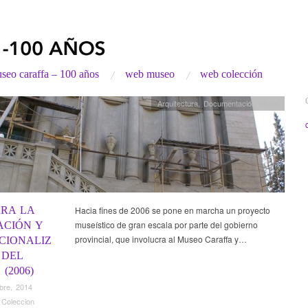
seo caraffa – 100 años
web museo
web colección
Arquitectura
,
Documentación oficial
ARA LA
Hacia fines de 2006 se pone en marcha un proyecto
museístico de gran escala por parte del gobierno
ACIÓN Y
provincial, que involucra al Museo Caraffa y…
CIONALIZ
 DEL
(2006)
bre, 2014
 Coleccion