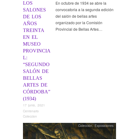
LOS
En octubre de 1934 se abre la
convocatoria a la segunda edición
SALONES
del salón de bellas artes
DE LOS
organizado por la Comisión
AÑOS
Provincial de Bellas Artes…
TREINTA
EN EL
MUSEO
PROVINCIA
L:
“SEGUNDO
SALÓN DE
BELLAS
ARTES DE
CÓRDOBA”
(1934)
17 junio, 2021
Centenario
Coleccion
Colección
,
Exposiciones