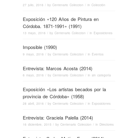
27 julio, 2016
/ by
Centenario Coleccion
/ in
Colección
Exposición «120 Años de Pintura en
Córdoba. 1871-1991» (1991)
13 mayo, 2016
/ by
Centenario Coleccion
/ in
Exposiciones
Imposible (1990)
9 mayo, 2016
/ by
Centenario Coleccion
/ in
Eventos
Entrevista: Marcos Acosta (2014)
6 mayo, 2016
/ by
Centenario Coleccion
/ in
sin categoría
Exposición «Los artistas becados por la
provincia de Córdoba» (1958)
28 abril, 2016
/ by
Centenario Coleccion
/ in
Exposiciones
Entrevista: Graciela Palella (2014)
16 diciembre, 2015
/ by
Centenario Coleccion
/ in
Directores