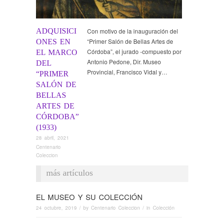
ADQUISICI
Con motivo de la inauguración del
“Primer Salón de Bellas Artes de
ONES EN
Córdoba”, el jurado -compuesto por
EL MARCO
Antonio Pedone, Dir. Museo
DEL
Provincial, Francisco Vidal y…
“PRIMER
SALÓN DE
BELLAS
ARTES DE
CÓRDOBA”
(1933)
28 abril, 2021
Centenario
Coleccion
más artículos
EL MUSEO Y SU COLECCIÓN
24 octubre, 2019
/ by
Centenario Coleccion
/ in
Colección