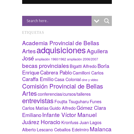
ETIQUETAS
Academia Provincial de Bellas
adquisiciones
Artes
Aguilera
José
ampliación 1960/1962
ampliación 2006/2007
becas provinciales
Borla
Bigatti Alfredo
Enrique
Cabrera Pablo
Camilloni Carlos
Caraffa Emilio
Casa Colonial
cine y video
Comisión Provincial de Bellas
Artes
conferencias/cursos/talleres
entrevistas
Foujita Tsuguharu
Funes
Gómez Clara
Carlos Matías
Guido Alfredo
Infante Víctor Manuel
Emiliano
Juárez Horacio
Kronfuss Juan
Lagos
Malanca
Alberto
Lescano Ceballos Edelmiro