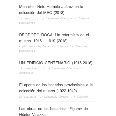
Mon cher Noir. Horacio Juárez en la
colección del MEC (2018)
27 mayo, 2019
/ by
Centenario Coleccion
/ in
Colección
,
Exposiciones
DEODORO ROCA. Un reformista en el
museo. 1916 – 1919 (2018)
4 julio, 2018
/ by
Centenario Coleccion
/ in
Directores
,
Exposiciones
UN EDIFICIO CENTENARIO (1916-2016)
18 noviembre, 2016
/ by
Centenario Coleccion
/ in
Arquitectura
El aporte de los becarios provinciales a la
colección del museo (1922-1942)
27 julio, 2016
/ by
Centenario Coleccion
/ in
Colección
Las obras de los becarios: «Figura» de
Héctor Valazza