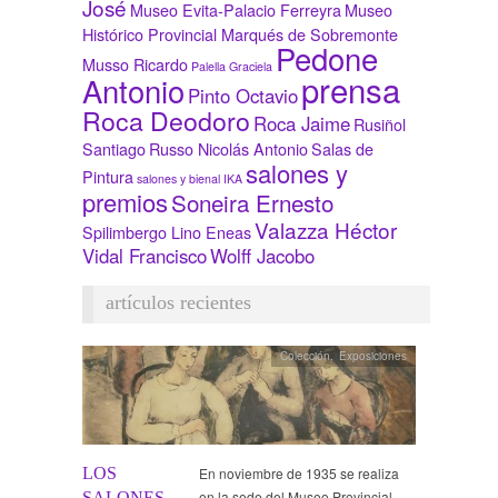
José
Museo Evita-Palacio Ferreyra
Museo
Histórico Provincial Marqués de Sobremonte
Pedone
Musso Ricardo
Palella Graciela
prensa
Antonio
Pinto Octavio
Roca Deodoro
Roca Jaime
Rusiñol
Santiago
Russo Nicolás Antonio
Salas de
salones y
Pintura
salones y bienal IKA
premios
Soneira Ernesto
Valazza Héctor
Spilimbergo Lino Eneas
Vidal Francisco
Wolff Jacobo
artículos recientes
Colección
,
Exposiciones
LOS
En noviembre de 1935 se realiza
en la sede del Museo Provincial
SALONES