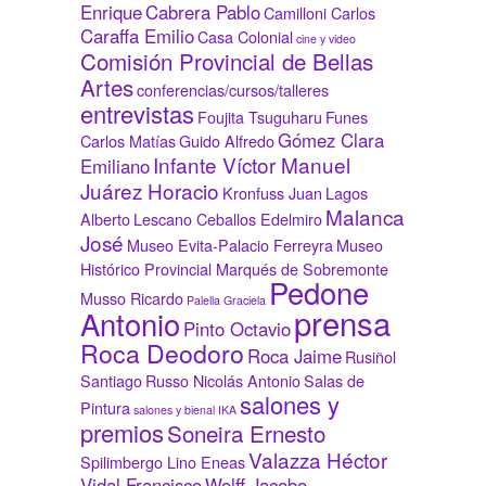
Enrique
Cabrera Pablo
Camilloni Carlos
Caraffa Emilio
Casa Colonial
cine y video
Comisión Provincial de Bellas
Artes
conferencias/cursos/talleres
entrevistas
Foujita Tsuguharu
Funes
Gómez Clara
Carlos Matías
Guido Alfredo
Infante Víctor Manuel
Emiliano
Juárez Horacio
Kronfuss Juan
Lagos
Malanca
Alberto
Lescano Ceballos Edelmiro
José
Museo Evita-Palacio Ferreyra
Museo
Histórico Provincial Marqués de Sobremonte
Pedone
Musso Ricardo
Palella Graciela
prensa
Antonio
Pinto Octavio
Roca Deodoro
Roca Jaime
Rusiñol
Santiago
Russo Nicolás Antonio
Salas de
salones y
Pintura
salones y bienal IKA
premios
Soneira Ernesto
Valazza Héctor
Spilimbergo Lino Eneas
Vidal Francisco
Wolff Jacobo