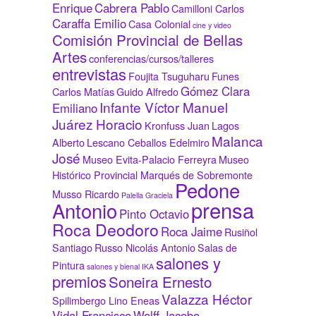
Enrique
Cabrera Pablo
Camilloni Carlos
Caraffa Emilio
Casa Colonial
cine y video
Comisión Provincial de Bellas
Artes
conferencias/cursos/talleres
entrevistas
Foujita Tsuguharu
Funes
Gómez Clara
Carlos Matías
Guido Alfredo
Infante Víctor Manuel
Emiliano
Juárez Horacio
Kronfuss Juan
Lagos
Malanca
Alberto
Lescano Ceballos Edelmiro
José
Museo Evita-Palacio Ferreyra
Museo
Histórico Provincial Marqués de Sobremonte
Pedone
Musso Ricardo
Palella Graciela
prensa
Antonio
Pinto Octavio
Roca Deodoro
Roca Jaime
Rusiñol
Santiago
Russo Nicolás Antonio
Salas de
salones y
Pintura
salones y bienal IKA
premios
Soneira Ernesto
Valazza Héctor
Spilimbergo Lino Eneas
Vidal Francisco
Wolff Jacobo