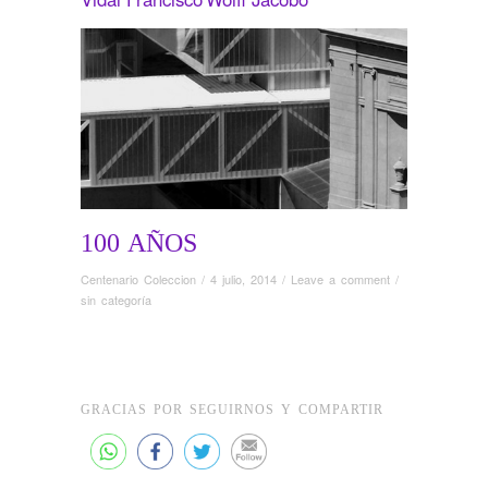
100 AÑOS
Centenario Coleccion
/
4 julio, 2014
/
Leave a comment
/
sin categoría
GRACIAS POR SEGUIRNOS Y COMPARTIR