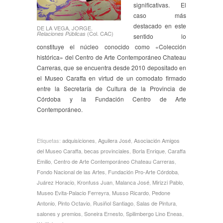
significativas. El
caso más
destacado en este
DE LA VEGA, JORGE.
(Col. CAC)
Relaciones Públicas
sentido lo
constituye el núcleo conocido como «Colección
histórica» del Centro de Arte Contemporáneo Chateau
Carreras, que se encuentra desde 2010 depositado en
el Museo Caraffa en virtud de un comodato firmado
entre la Secretaría de Cultura de la Provincia de
Córdoba y la Fundación Centro de Arte
Contemporáneo.
Etiquetas:
adquisiciones
,
Aguilera José
,
Asociación Amigos
del Museo Caraffa
,
becas provinciales
,
Borla Enrique
,
Caraffa
Emilio
,
Centro de Arte Contemporáneo Chateau Carreras
,
Fondo Nacional de las Artes
,
Fundación Pro-Arte Córdoba
,
Juárez Horacio
,
Kronfuss Juan
,
Malanca José
,
Mirizzi Pablo
,
Museo Evita-Palacio Ferreyra
,
Musso Ricardo
,
Pedone
Antonio
,
Pinto Octavio
,
Rusiñol Santiago
,
Salas de Pintura
,
salones y premios
,
Soneira Ernesto
,
Spilimbergo Lino Eneas
,