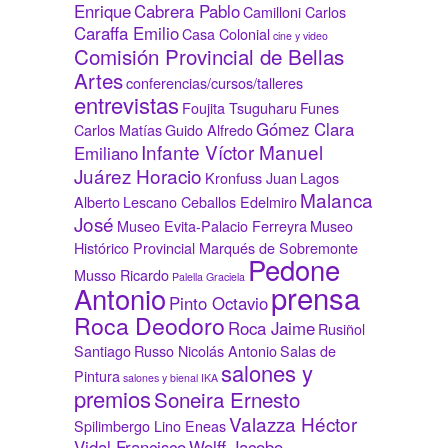
Enrique
Cabrera Pablo
Camilloni Carlos
Caraffa Emilio
Casa Colonial
cine y video
Comisión Provincial de Bellas
Artes
conferencias/cursos/talleres
entrevistas
Foujita Tsuguharu
Funes
Gómez Clara
Carlos Matías
Guido Alfredo
Infante Víctor Manuel
Emiliano
Juárez Horacio
Kronfuss Juan
Lagos
Malanca
Alberto
Lescano Ceballos Edelmiro
José
Museo Evita-Palacio Ferreyra
Museo
Histórico Provincial Marqués de Sobremonte
Pedone
Musso Ricardo
Palella Graciela
prensa
Antonio
Pinto Octavio
Roca Deodoro
Roca Jaime
Rusiñol
Santiago
Russo Nicolás Antonio
Salas de
salones y
Pintura
salones y bienal IKA
premios
Soneira Ernesto
Valazza Héctor
Spilimbergo Lino Eneas
Vidal Francisco
Wolff Jacobo