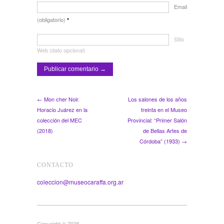
Email
(obligatorio)
*
Sitio
Web (dato opcional)
← Mon cher Noir.
Los salones de los años
Horacio Juárez en la
treinta en el Museo
colección del MEC
Provincial: “Primer Salón
(2018)
de Bellas Artes de
Córdoba” (1933) →
CONTACTO
coleccion@museocaraffa.org.ar
Copyright © 2026