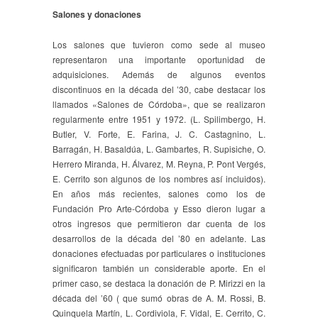
Salones y donaciones
Los salones que tuvieron como sede al museo
representaron una importante oportunidad de
adquisiciones. Además de algunos eventos
discontinuos en la década del ’30, cabe destacar los
llamados «Salones de Córdoba», que se realizaron
regularmente entre 1951 y 1972. (L. Spilimbergo, H.
Butler, V. Forte, E. Farina, J. C. Castagnino, L.
Barragán, H. Basaldúa, L. Gambartes, R. Supisiche, O.
Herrero Miranda, H. Álvarez, M. Reyna, P. Pont Vergés,
E. Cerrito son algunos de los nombres así incluidos).
En años más recientes, salones como los de
Fundación Pro Arte-Córdoba y Esso dieron lugar a
otros ingresos que permitieron dar cuenta de los
desarrollos de la década del ’80 en adelante. Las
donaciones efectuadas por particulares o instituciones
significaron también un considerable aporte. En el
primer caso, se destaca la donación de P. Mirizzi en la
década del ’60 ( que sumó obras de A. M. Rossi, B.
Quinquela Martín, L. Cordiviola, F. Vidal, E. Cerrito, C.