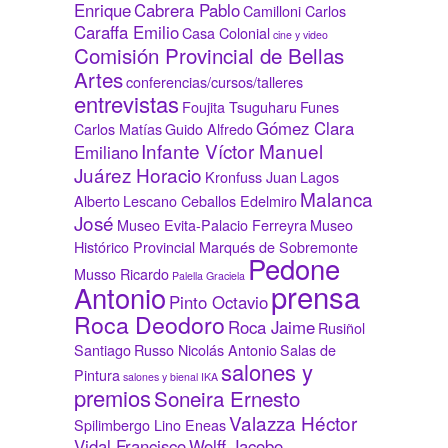
Enrique
Cabrera Pablo
Camilloni Carlos
Caraffa Emilio
Casa Colonial
cine y video
Comisión Provincial de Bellas
Artes
conferencias/cursos/talleres
entrevistas
Foujita Tsuguharu
Funes
Gómez Clara
Carlos Matías
Guido Alfredo
Infante Víctor Manuel
Emiliano
Juárez Horacio
Kronfuss Juan
Lagos
Malanca
Alberto
Lescano Ceballos Edelmiro
José
Museo Evita-Palacio Ferreyra
Museo
Histórico Provincial Marqués de Sobremonte
Pedone
Musso Ricardo
Palella Graciela
prensa
Antonio
Pinto Octavio
Roca Deodoro
Roca Jaime
Rusiñol
Santiago
Russo Nicolás Antonio
Salas de
salones y
Pintura
salones y bienal IKA
premios
Soneira Ernesto
Valazza Héctor
Spilimbergo Lino Eneas
Vidal Francisco
Wolff Jacobo