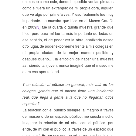
un museo como este, donde he podido ver las pinturas
como si fuera un extranjero de mi propia obra, alguien
que ve algo por primera vez. Y eso realmente fue muy
importante. La muestra que hice en el Museo Caraffa
en 2009
[3]
fue la cuarta o quinta muestra grande que
hice, pero para mí fue la más importante de todas en
ese sentido, el de poder ver la obra, analizarla desde
otro lugar, de poder exponerme frente a mis colegas en
mi propia ciudad, de la mejor manera posible; y
después bueno…, la emoción de hacer una muestra
así, siendo tan joven; nunca imaginé que el museo me
diera esa oportunidad.
Y en relación al público en general, más allá de los
colegas, ¿creés que el museo tiene una incidencia
real, que llega a gente a la que no llegarían otros
espacios?
La relación con el público siempre la imagino a través
del museo o de un espacio público; me cuesta mucho
imaginar la relación de mi obra con el público; por
ende, de mí con el público, a través de un espacio que
no sea así. Es por eso que en mi carrera casi no le doy