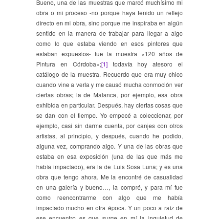
Bueno, una de las muestras que marcó muchísimo mi
obra o mi proceso -no porque haya tenido un reflejo
directo en mi obra, sino porque me inspiraba en algún
sentido en la manera de trabajar para llegar a algo
como lo que estaba viendo en esos pintores que
estaban expuestos- fue la muestra «120 años de
Pintura en Córdoba»;
[1]
todavía hoy atesoro el
catálogo de la muestra. Recuerdo que era muy chico
cuando vine a verla y me causó mucha conmoción ver
ciertas obras; la de Malanca, por ejemplo, esa obra
exhibida en particular. Después, hay ciertas cosas que
se dan con el tiempo. Yo empecé a coleccionar, por
ejemplo, casi sin darme cuenta, por canjes con otros
artistas, al principio, y después, cuando he podido,
alguna vez, comprando algo. Y una de las obras que
estaba en esa exposición (una de las que más me
había impactado), era la de Luis Sosa Luna; y es una
obra que tengo ahora. Me la encontré de casualidad
en una galería y bueno…, la compré, y para mí fue
como reencontrarme con algo que me había
impactado mucho en otra época. Y un poco a raíz de
ese encuentro es que surge en mí la inquietud de