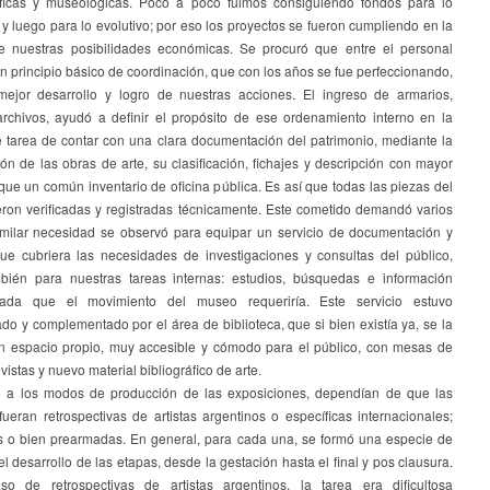
icas y museológicas. Poco a poco fuimos consiguiendo fondos para lo
y luego para lo evolutivo; por eso los proyectos se fueron cumpliendo en la
 nuestras posibilidades económicas. Se procuró que entre el personal
un principio básico de coordinación, que con los años se fue perfeccionando,
ejor desarrollo y logro de nuestras acciones. El ingreso de armarios,
 archivos, ayudó a definir el propósito de ese ordenamiento interno en la
e tarea de contar con una clara documentación del patrimonio, mediante la
ón de las obras de arte, su clasificación, fichajes y descripción con mayor
que un común inventario de oficina pública. Es así que todas las piezas del
ron verificadas y registradas técnicamente. Este cometido demandó varios
milar necesidad se observó para equipar un servicio de documentación y
que cubriera las necesidades de investigaciones y consultas del público,
ién para nuestras tareas internas: estudios, búsquedas e información
izada que el movimiento del museo requeriría. Este servicio estuvo
o y complementado por el área de biblioteca, que si bien existía ya, se la
n espacio propio, muy accesible y cómodo para el público, con mesas de
evistas y nuevo material bibliográfico de arte.
 a los modos de producción de las exposiciones, dependían de que las
ueran retrospectivas de artistas argentinos o específicas internacionales;
es o bien prearmadas. En general, para cada una, se formó una especie de
el desarrollo de las etapas, desde la gestación hasta el final y pos clausura.
o de retrospectivas de artistas argentinos, la tarea era dificultosa