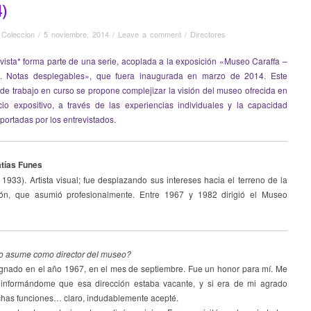
)
 Coleccion
/
5 noviembre, 2014
/
Leave a comment
/
Directores
vista* forma parte de una serie, acoplada a la exposición «Museo Caraffa –
. Notas desplegables», que fuera inaugurada en marzo de 2014. Este
de trabajo en curso se propone complejizar la visión del museo ofrecida en
io expositivo, a través de las experiencias individuales y la capacidad
aportadas por los entrevistados.
tías Funes
1933). Artista visual; fue desplazando sus intereses hacia el terreno de la
ión, que asumió profesionalmente. Entre 1967 y 1982 dirigió el Museo
 asume como director del museo?
ignado en el año 1967, en el mes de septiembre. Fue un honor para mí. Me
 informándome que esa dirección estaba vacante, y si era de mi agrado
chas funciones… claro, indudablemente acepté.