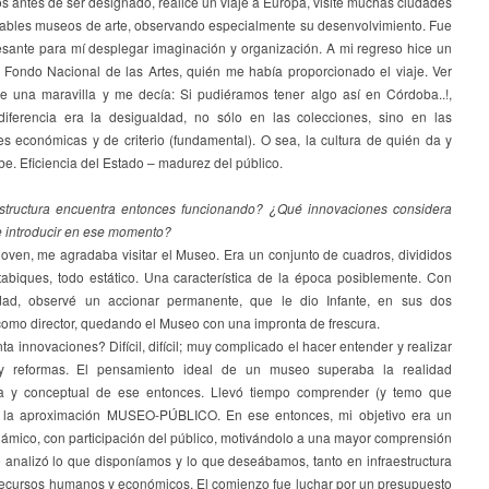
 antes de ser designado, realicé un viaje a Europa, visité muchas ciudades
ables museos de arte, observando especialmente su desenvolvimiento. Fue
esante para mí desplegar imaginación y organización. A mi regreso hice un
l Fondo Nacional de las Artes, quién me había proporcionado el viaje. Ver
ue una maravilla y me decía: Si pudiéramos tener algo así en Córdoba..!,
 diferencia era la desigualdad, no sólo en las colecciones, sino en las
es económicas y de criterio (fundamental). O sea, la cultura de quién da y
be. Eficiencia del Estado – madurez del público.
tructura encuentra entonces funcionando? ¿Qué innovaciones considera
e introducir en ese momento?
joven, me agradaba visitar el Museo. Era un conjunto de cuadros, divididos
 tabiques, todo estático. Una característica de la época posiblemente. Con
idad, observé un accionar permanente, que le dio Infante, en sus dos
como director, quedando el Museo con una impronta de frescura.
a innovaciones? Difícil, difícil; muy complicado el hacer entender y realizar
y reformas. El pensamiento ideal de un museo superaba la realidad
a y conceptual de ese entonces. Llevó tiempo comprender (y temo que
, la aproximación MUSEO-PÚBLICO. En ese entonces, mi objetivo era un
ámico, con participación del público, motivándolo a una mayor comprensión
e analizó lo que disponíamos y lo que deseábamos, tanto en infraestructura
ecursos humanos y económicos. El comienzo fue luchar por un presupuesto