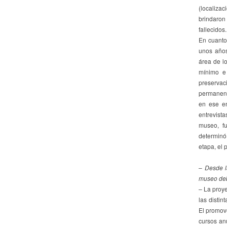
(localiza
brindaron
fallecidos.
En cuanto
unos años
área de lo
mínimo e
preservac
permanent
en ese en
entrevista
museo, fu
determinó 
etapa, el 
–
Desde l
museo deb
– La proye
las distin
El promove
cursos anu