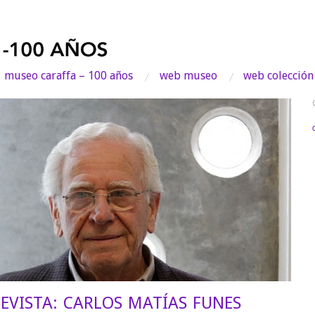
museo caraffa – 100 años
web museo
web colección
EVISTA: CARLOS MATÍAS FUNES