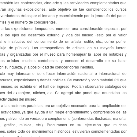
también las conferencias, cine-arte y las actividades complementarias que
an algunas exposiciones. Este objetivo se fue cumpliendo; los cursos
 verdaderos éxitos por el temario y especialmente por la jerarquía del panel
ntes, y el número de concurrentes.
 a las exposiciones temporales, merecen una consideración especial, por
e los ejes del desarrollo externo y vida del museo (esto por el valor
l e instructivo del conocimiento de un artista, estilo, etc., corno por el
flujo de público). Las retrospectivas de artistas, en su mayoría fueron
as y organizadas por el museo para homenajear la labor de notables y
dos artistas -muchos cordobeses- y conocer el desarrollo de su base
con su riqueza, y la posibilidad de conocer obras inéditas.
cto muy interesante fue ofrecer información nacional e internacional de
cursos, exposiciones y demás noticias. Se concretó y todo material útil que
l museo, se exhibía en el hall del ingreso. Podían observarse catálogos de
nes del extranjero, afiches, etc. Se agregó otro panel que anunciaba las
actividades del museo.
a las acciones paralelas, era un objetivo necesario para la ampliación del
actividades, ya que ayuda a un mejor entendimiento y comprensión de las
es y sirven de un verdadero complemento (conferencias ilustradas, material
ico, gráfico, música, etc.). Procuramos en su ejecución que muchas
nes, sobre todo de movimientos históricos, estuvieran complementadas por