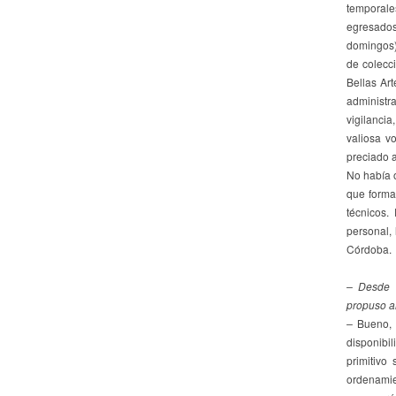
temporales
egresados
domingos)
de colecc
Bellas Art
administr
vigilanci
valiosa v
preciado a
No había 
que forma
técnicos.
personal,
Córdoba.
– Desde l
propuso a
–
Bueno, 
disponibil
primitivo
ordenamie