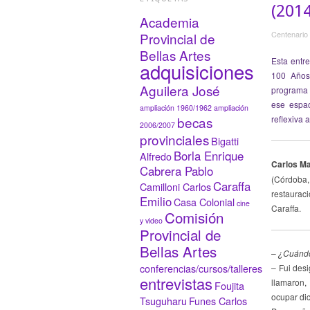
(2014
Academia
Centenario
Provincial de
Bellas Artes
Esta entre
adquisiciones
100 Años
Aguilera José
programa 
ese espac
ampliación 1960/1962
ampliación
becas
reflexiva 
2006/2007
provinciales
Bigatti
Borla Enrique
Alfredo
Carlos Ma
Cabrera Pablo
(Córdoba, 
Caraffa
Camilloni Carlos
restaurac
Emilio
Casa Colonial
cine
Caraffa.
Comisión
y video
Provincial de
Bellas Artes
–
¿Cuándo
conferencias/cursos/talleres
– Fui des
entrevistas
llamaron,
Foujita
ocupar di
Tsuguharu
Funes Carlos