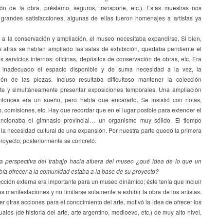
ción de la obra, préstamo, seguros, transporte, etc.). Estas muestras nos
 grandes satisfacciones, algunas de ellas fueron homenajes a artistas ya
 a la conservación y ampliación, el museo necesitaba expandirse. Si bien,
 atrás se habían ampliado las salas de exhibición, quedaba pendiente el
s servicios internos: oficinas, depósitos de conservación de obras, etc. Era
 inadecuado el espacio disponible y de suma necesidad a la vez, la
ión de las piezas. Incluso resultaba dificultoso mantener la colección
e y simultáneamente presentar exposiciones temporales. Una ampliación
tonces era un sueño, pero había que encararlo. Se insistió con notas,
s, comisiones, etc. Hay que recordar que en el lugar posible para extender el
ncionaba el gimnasio provincial… un organismo muy sólido. El tiempo
la necesidad cultural de una expansión. Por nuestra parte quedó la primera
proyecto; posteriormente se concretó.
a perspectiva del trabajo hacia afuera del museo ¿qué idea de lo que un
ía ofrecer a la comunidad estaba a la base de su proyecto?
cción externa era importante para un museo dinámico; éste tenía que incluir
tas manifestaciones y no limitarse solamente a exhibir la obra de los artistas.
r otras acciones para el conocimiento del arte, motivó la idea de ofrecer los
ales (de historia del arte, arte argentino, medioevo, etc.) de muy alto nivel,