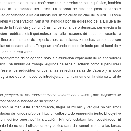
, desarrollo de cursos, conferencias e interrelación con el público, también
 de la mencionada institución. La sección de cine-arte (sólo sábados y
 se encomendó a un estudiante del último curso de cine de la UNC. El área
iones y conservación, venía ya atendida por un egresado de la Escuela de
es de la Provincia y continuó así. El personal de ordenanza, pertenecía a la
ación pública, distinguiéndose su alta responsabilidad, en cuanto a
a, limpieza, montaje de exposiciones, comisiones y muchas tareas que con
oluntad desarrollaban. Tengo un profundo reconocimiento por el humilde y
porte que realizaron.
organigrama de categorías, sólo la distribución expresada de colaboradores
ron una unidad de trabajo. Algunos de ellos quedaron como supervisores
 Pese a los reducidos fondos, a las estrechas salas de trabajo y al poco
 logramos que el museo se introdujera dinámicamente en la vida cultural de
a perspectiva del funcionamiento interno del museo ¿qué objetivos se
lcanzar en el período de su gestión?
como le manifesté anteriormente, llegar al museo y ver que no teníamos
idades de fondos propios, hizo dificultoso todo emprendimiento. El objetivo
 se modificó pues, por la situación. Primero estaban las necesidades. El
nto interno era indispensable y básico para dar cumplimiento a las tareas