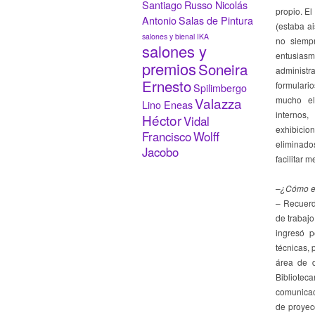
Santiago
Russo Nicolás
propio. E
Antonio
Salas de Pintura
(estaba a
salones y bienal IKA
no siemp
salones y
entusiasm
premios
Soneira
administr
Ernesto
formulario
Spilimbergo
Valazza
mucho el
Lino Eneas
internos
Héctor
Vidal
exhibicio
Francisco
Wolff
eliminados
Jacobo
facilitar m
–
¿Cómo es
– Recuerd
de trabajo
ingresó p
técnicas, 
área de 
Bibliotec
comunicac
de proyec