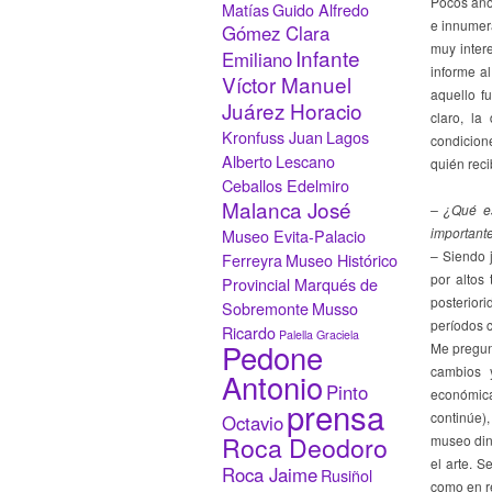
Pocos años
Matías
Guido Alfredo
e innumer
Gómez Clara
muy inter
Infante
Emiliano
informe a
Víctor Manuel
aquello f
Juárez Horacio
claro, la
Kronfuss Juan
Lagos
condicion
Alberto
Lescano
quién reci
Ceballos Edelmiro
Malanca José
– ¿Qué es
important
Museo Evita-Palacio
– Siendo 
Ferreyra
Museo Histórico
por altos
Provincial Marqués de
posterior
Sobremonte
Musso
períodos 
Ricardo
Palella Graciela
Pedone
Me pregunt
cambios 
Antonio
Pinto
económic
prensa
continúe)
Octavio
Roca Deodoro
museo din
el arte. S
Roca Jaime
Rusiñol
como en r