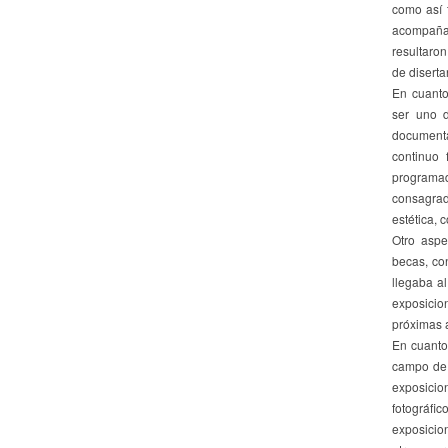
como así 
acompañar
resultaron
de diserta
En cuanto
ser uno d
documenta
continuo 
programad
consagra
estética, 
Otro aspe
becas, con
llegaba a
exposicio
próximas 
En cuanto 
campo de 
exposicion
fotográf
exposicio