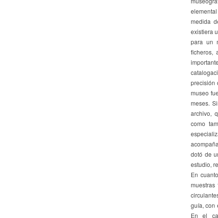
museográf
elemental 
medida de
existiera 
para un m
ficheros,
important
catalogaci
precisión 
museo fue
meses. Si
archivo, 
como tamb
especial
acompañad
dotó de u
estudio, r
En cuanto
muestras f
circulant
guía, con 
En el cas