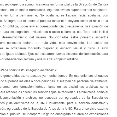
l museo dependía económicamente en forma total de la Dirección de Cultura
islado), en un medio burocrático. Algunos niveles superiores nos apoyaban,
re en forma permanente. No obstante, se trabajó hacia adelante, con
o. Se logró que el personal pudiera tomar el desayuno, como el resto de la
ación pública, poder enviar correspondencia directamente, la impresión de
s para catalogación, invitaciones a actos culturales, etc. Todo esto facilitó
 desenvolvimiento del museo. Solucionados estos primeros aspectos
, era necesario dotarlo de más vida, más movimiento. Las salas de
nes se ordenaron logrando mejorar el espacio visual y físico. Fueron
 antiguos tabiques fijos; se instalaron nuevos sistemas de iluminación, para
ejor observación, lectura y análisis del conjunto artístico.
taba compuesto su equipo de trabajo?
o generalidades; ha pasado ya mucho tiempo. En ese entonces el equipo
 no superaba las diez o doce personas. Al margen del personal ya existente,
ersonal con formación idónea, tanto en las disciplinas artísticas como
para atender los diferentes servicios que se requerían. La biblioteca, como el
documentación y archivo, fue ocupada por egresados de la Escuela de
arios y de Archiveros de la UNC. Igualmente, para el servicio educativo y
ión, egresados de la Escuela de Artes de la UNC. Para el servicio externo
ción al público, se incorporó un grupo encargado del área de exposiciones