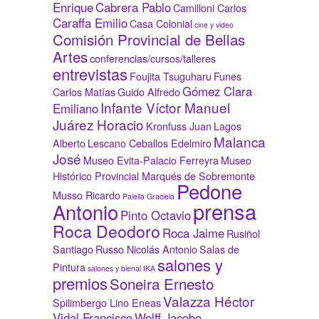
Enrique
Cabrera Pablo
Camilloni Carlos
Caraffa Emilio
Casa Colonial
cine y video
Comisión Provincial de Bellas
Artes
conferencias/cursos/talleres
entrevistas
Foujita Tsuguharu
Funes
Gómez Clara
Carlos Matías
Guido Alfredo
Infante Víctor Manuel
Emiliano
Juárez Horacio
Kronfuss Juan
Lagos
Malanca
Alberto
Lescano Ceballos Edelmiro
José
Museo Evita-Palacio Ferreyra
Museo
Histórico Provincial Marqués de Sobremonte
Pedone
Musso Ricardo
Palella Graciela
prensa
Antonio
Pinto Octavio
Roca Deodoro
Roca Jaime
Rusiñol
Santiago
Russo Nicolás Antonio
Salas de
salones y
Pintura
salones y bienal IKA
premios
Soneira Ernesto
Valazza Héctor
Spilimbergo Lino Eneas
Vidal Francisco
Wolff Jacobo