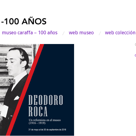
museo caraffa – 100 años
web museo
web colección