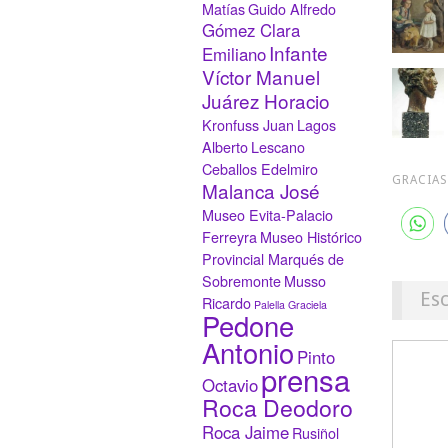
Matías
Guido Alfredo
Gómez Clara
Infante
Emiliano
Víctor Manuel
Juárez Horacio
Kronfuss Juan
Lagos
Alberto
Lescano
Ceballos Edelmiro
GRACIAS
Malanca José
Museo Evita-Palacio
Ferreyra
Museo Histórico
Provincial Marqués de
Sobremonte
Musso
Es
Ricardo
Palella Graciela
Pedone
Antonio
Pinto
prensa
Octavio
Roca Deodoro
Roca Jaime
Rusiñol