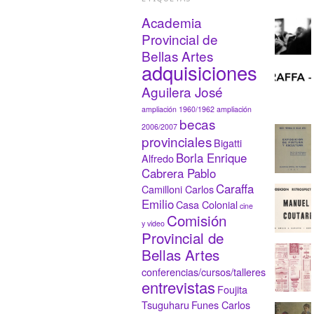
Academia
Provincial de
Bellas Artes
adquisiciones
Aguilera José
ampliación 1960/1962
ampliación
becas
2006/2007
provinciales
Bigatti
Borla Enrique
Alfredo
Cabrera Pablo
Caraffa
Camilloni Carlos
Emilio
Casa Colonial
cine
Comisión
y video
Provincial de
Bellas Artes
conferencias/cursos/talleres
entrevistas
Foujita
Tsuguharu
Funes Carlos