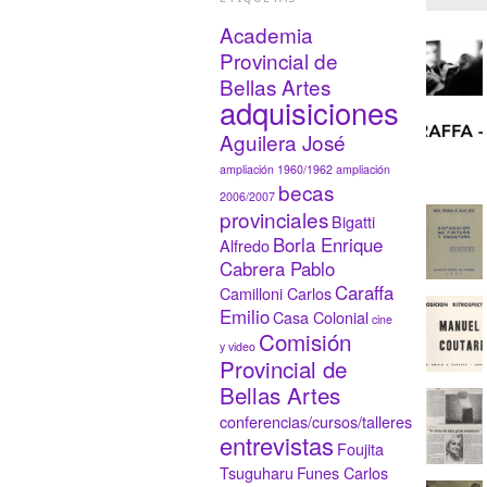
Academia
Provincial de
Bellas Artes
adquisiciones
Aguilera José
ampliación 1960/1962
ampliación
becas
2006/2007
provinciales
Bigatti
Borla Enrique
Alfredo
Cabrera Pablo
Caraffa
Camilloni Carlos
Emilio
Casa Colonial
cine
Comisión
y video
Provincial de
Bellas Artes
conferencias/cursos/talleres
entrevistas
Foujita
Tsuguharu
Funes Carlos