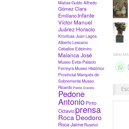
Matías
Guido Alfredo
Gómez Clara
Infante
Emiliano
Víctor Manuel
Juárez Horacio
Kronfuss Juan
Lagos
Alberto
Lescano
Ceballos Edelmiro
Malanca José
GRACIAS
Museo Evita-Palacio
Ferreyra
Museo Histórico
Provincial Marqués de
Sobremonte
Musso
Ricardo
Es
Palella Graciela
Pedone
Antonio
Pinto
prensa
Octavio
Roca Deodoro
Roca Jaime
Rusiñol