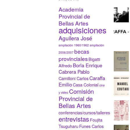
Academia
Provincial de
Bellas Artes
adquisiciones
Aguilera José
ampliación 1960/1962
ampliación
becas
2006/2007
provinciales
Bigatti
Borla Enrique
Alfredo
Cabrera Pablo
Caraffa
Camilloni Carlos
Emilio
Casa Colonial
cine
Comisión
y video
Provincial de
Bellas Artes
conferencias/cursos/talleres
entrevistas
Foujita
Tsuguharu
Funes Carlos