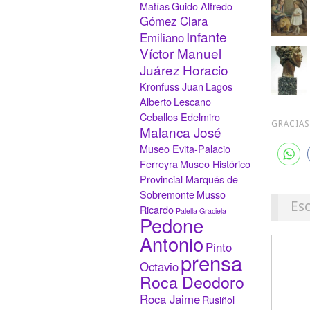
Matías
Guido Alfredo
Gómez Clara
Infante
Emiliano
Víctor Manuel
Juárez Horacio
Kronfuss Juan
Lagos
Alberto
Lescano
Ceballos Edelmiro
GRACIAS
Malanca José
Museo Evita-Palacio
Ferreyra
Museo Histórico
Provincial Marqués de
Sobremonte
Musso
Es
Ricardo
Palella Graciela
Pedone
Antonio
Pinto
prensa
Octavio
Roca Deodoro
Roca Jaime
Rusiñol