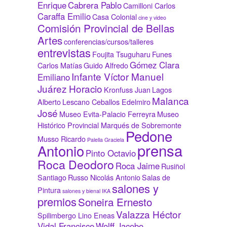
Enrique
Cabrera Pablo
Camilloni Carlos
Caraffa Emilio
Casa Colonial
cine y video
Comisión Provincial de Bellas
Artes
conferencias/cursos/talleres
entrevistas
Foujita Tsuguharu
Funes
Gómez Clara
Carlos Matías
Guido Alfredo
Infante Víctor Manuel
Emiliano
Juárez Horacio
Kronfuss Juan
Lagos
Malanca
Alberto
Lescano Ceballos Edelmiro
José
Museo Evita-Palacio Ferreyra
Museo
Histórico Provincial Marqués de Sobremonte
Pedone
Musso Ricardo
Palella Graciela
prensa
Antonio
Pinto Octavio
Roca Deodoro
Roca Jaime
Rusiñol
Santiago
Russo Nicolás Antonio
Salas de
salones y
Pintura
salones y bienal IKA
premios
Soneira Ernesto
Valazza Héctor
Spilimbergo Lino Eneas
Vidal Francisco
Wolff Jacobo