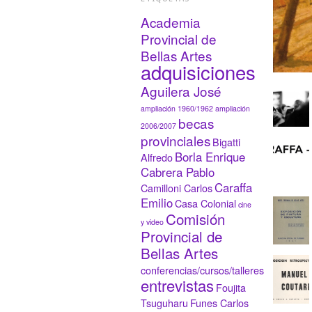
Academia
Provincial de
Bellas Artes
adquisiciones
Aguilera José
ampliación 1960/1962
ampliación
becas
2006/2007
provinciales
Bigatti
Borla Enrique
Alfredo
Cabrera Pablo
Caraffa
Camilloni Carlos
Emilio
Casa Colonial
cine
Comisión
y video
Provincial de
Bellas Artes
conferencias/cursos/talleres
entrevistas
Foujita
Tsuguharu
Funes Carlos