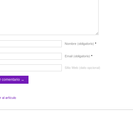
Nombre (obligatorio)
*
Email (obligatorio)
*
Sitio Web (dato opcional)
al artículo