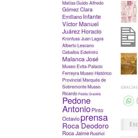
Matías
Guido Alfredo
Gómez Clara
Infante
Emiliano
Víctor Manuel
Juárez Horacio
Kronfuss Juan
Lagos
Alberto
Lescano
Ceballos Edelmiro
Malanca José
Museo Evita-Palacio
Ferreyra
Museo Histórico
Provincial Marqués de
Sobremonte
Musso
GRACIAS
Ricardo
Palella Graciela
Pedone
Antonio
Pinto
prensa
Octavio
Roca Deodoro
Es
Roca Jaime
Rusiñol