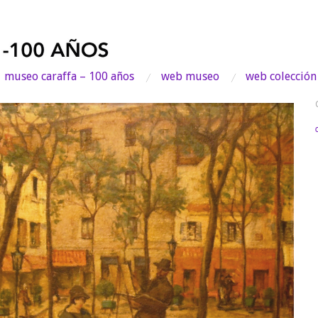
museo caraffa – 100 años
web museo
web colección