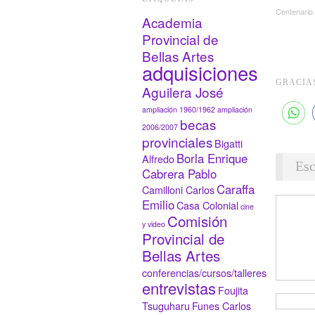
Centenario
Academia
Provincial de
Bellas Artes
adquisiciones
GRACIA
Aguilera José
ampliación 1960/1962
ampliación
becas
2006/2007
provinciales
Bigatti
Borla Enrique
Alfredo
Esc
Cabrera Pablo
Caraffa
Camilloni Carlos
Emilio
Casa Colonial
cine
Comisión
y video
Provincial de
Bellas Artes
conferencias/cursos/talleres
entrevistas
Foujita
Tsuguharu
Funes Carlos