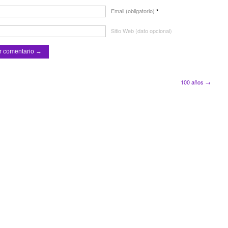
Email (obligatorio)
*
Sitio Web (dato opcional)
100 años →