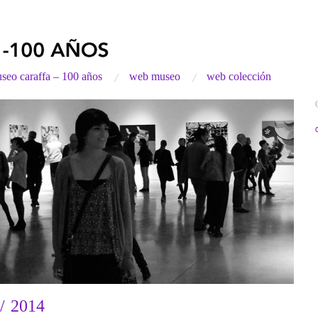
seo caraffa – 100 años
web museo
web colección
/ 2014