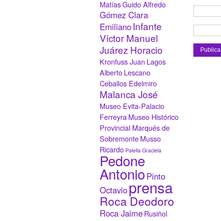
Matías
Guido Alfredo
Gómez Clara
Infante
Emiliano
Víctor Manuel
Juárez Horacio
Kronfuss Juan
Lagos
Alberto
Lescano
Ceballos Edelmiro
Malanca José
Museo Evita-Palacio
Ferreyra
Museo Histórico
Provincial Marqués de
Sobremonte
Musso
Ricardo
Palella Graciela
Pedone
Antonio
Pinto
prensa
Octavio
Roca Deodoro
Roca Jaime
Rusiñol