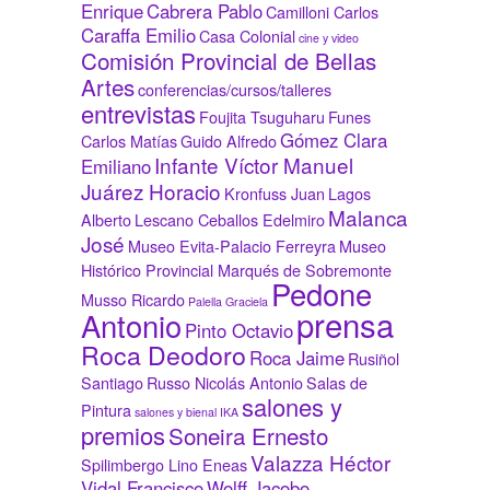
Enrique
Cabrera Pablo
Camilloni Carlos
Caraffa Emilio
Casa Colonial
cine y video
Comisión Provincial de Bellas
Artes
conferencias/cursos/talleres
entrevistas
Foujita Tsuguharu
Funes
Gómez Clara
Carlos Matías
Guido Alfredo
Infante Víctor Manuel
Emiliano
Juárez Horacio
Kronfuss Juan
Lagos
Malanca
Alberto
Lescano Ceballos Edelmiro
José
Museo Evita-Palacio Ferreyra
Museo
Histórico Provincial Marqués de Sobremonte
Pedone
Musso Ricardo
Palella Graciela
prensa
Antonio
Pinto Octavio
Roca Deodoro
Roca Jaime
Rusiñol
Santiago
Russo Nicolás Antonio
Salas de
salones y
Pintura
salones y bienal IKA
premios
Soneira Ernesto
Valazza Héctor
Spilimbergo Lino Eneas
Vidal Francisco
Wolff Jacobo