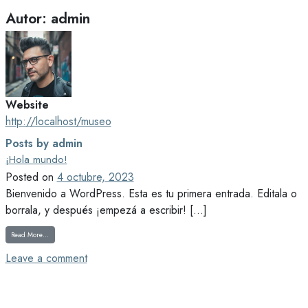
Skip to content
Autor:
admin
Website
http://localhost/museo
Posts by admin
¡Hola mundo!
Posted on
4 octubre, 2023
Bienvenido a WordPress. Esta es tu primera entrada. Editala o
borrala, y después ¡empezá a escribir! […]
from ¡Hola mundo!
Read More…
on ¡Hola mundo!
Leave a comment